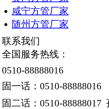
咸宁方管厂家
随州方管厂家
联系我们
全国服务热线：
0510-88888016
固一话：0510-88888
固二话：0510-8888801