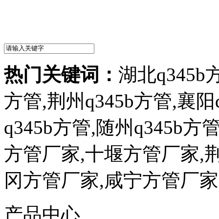
热门关键词：
湖北q345b
方管,荆州q345b方管,襄阳
q345b方管,随州q345
方管厂家,十堰方管厂家,
冈方管厂家,咸宁方管厂家
产品中心