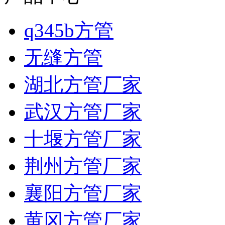
q345b方管
无缝方管
湖北方管厂家
武汉方管厂家
十堰方管厂家
荆州方管厂家
襄阳方管厂家
黄冈方管厂家