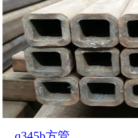
q345b方管