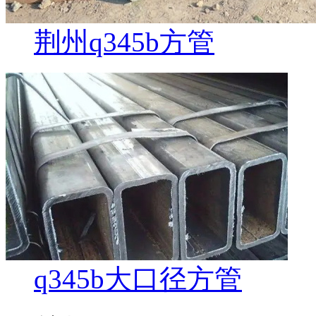
荆州q345b方管
q345b大口径方管