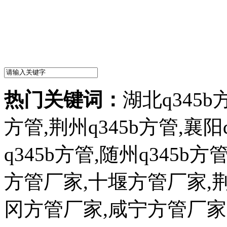
热门关键词：
湖北q345b
方管,荆州q345b方管,襄阳
q345b方管,随州q345
方管厂家,十堰方管厂家,
冈方管厂家,咸宁方管厂家