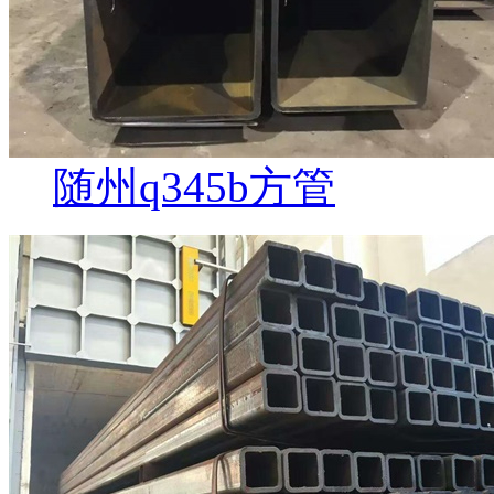
随州q345b方管