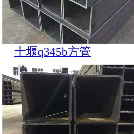
十堰q345b方管