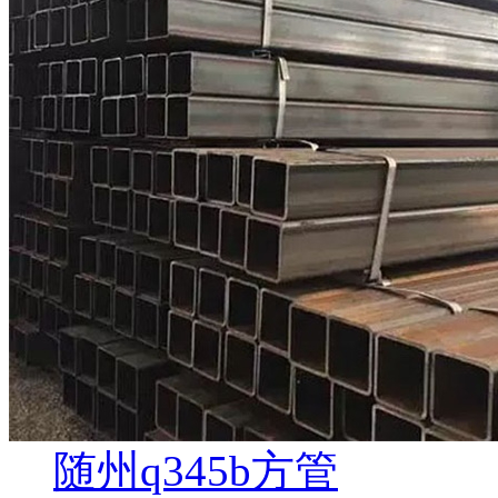
随州q345b方管