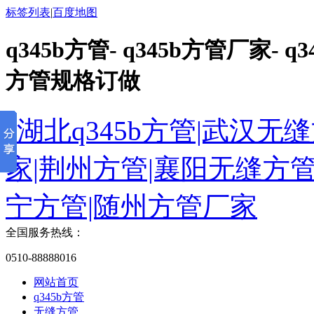
标签列表
|
百度地图
q345b方管- q345b方管厂家- q
方管规格订做
全国服务热线：
0510-88888016
网站首页
q345b方管
无缝方管