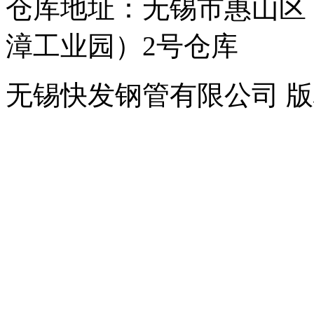
仓库地址：无锡市惠山区
漳工业园）2号仓库
无锡快发钢管有限公司 