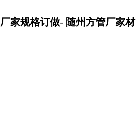
管厂家规格订做- 随州方管厂家材