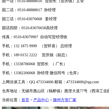
固一话：0510-88888016 贺部长（贺庆镇）主管
固二话：0510-88888017 孙经理
固三话：0510-83076068 姜经理
固话四部：0510-83076658高经理
传真：0510-83079997 自动写贺经理收
手机：132 1875 9999 （贺怀喜） 总经理
手机：189 0152 2222 贺庆镇（副总）
手机：13338786068 贺部长 （ 厂长）
手机：13382206068 孙经理 微信同号（仓库）
上网洽谈工具：QQ 473334606 邮箱：473334606@qq.com
仓库地址：无锡市惠山区（钱桥镇）惠澄大道77号（西漳工业
当前位置：
首页
>
产品中心
>
随州方管厂家