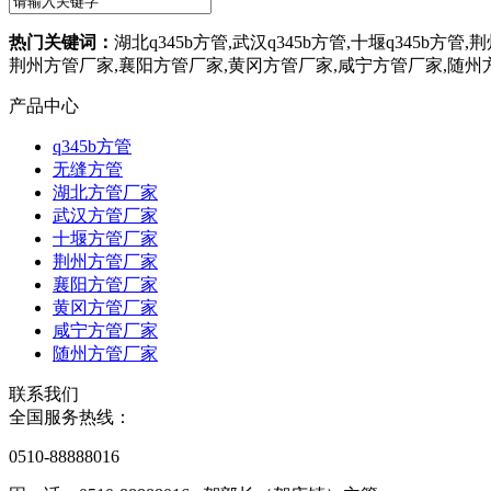
热门关键词：
湖北q345b方管,武汉q345b方管,十堰q345b方管
荆州方管厂家,襄阳方管厂家,黄冈方管厂家,咸宁方管厂家,随州
产品中心
q345b方管
无缝方管
湖北方管厂家
武汉方管厂家
十堰方管厂家
荆州方管厂家
襄阳方管厂家
黄冈方管厂家
咸宁方管厂家
随州方管厂家
联系我们
全国服务热线：
0510-88888016