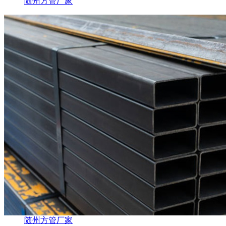
随州方管厂家
随州方管厂家