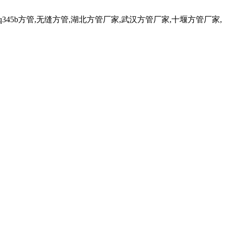
管,随州q345b方管,无缝方管,湖北方管厂家,武汉方管厂家,十堰方管厂家,