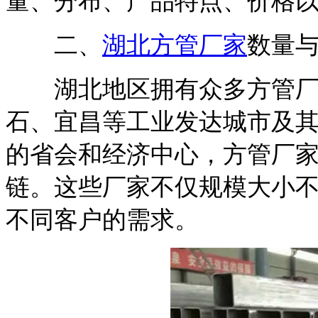
量、分布、产品特点、价格
二、
湖北方管厂家
数量
湖北地区拥有众多方管厂家
石、宜昌等工业发达城市及
的省会和经济中心，方管厂
链。这些厂家不仅规模大小
不同客户的需求。