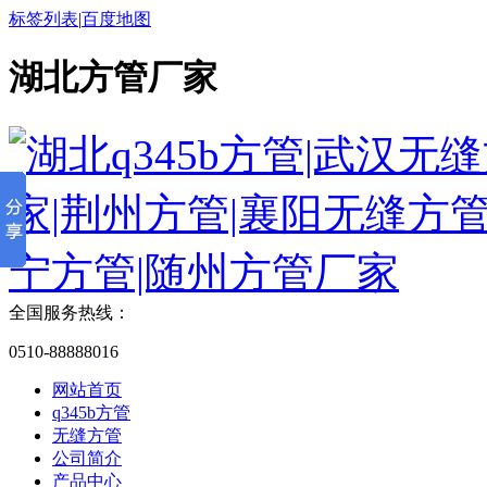
标签列表
|
百度地图
湖北方管厂家
全国服务热线：
0510-88888016
网站首页
q345b方管
无缝方管
公司简介
产品中心