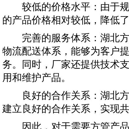
较低的价格水平：由于规模
的产品价格相对较低，降低
完善的服务体系：湖北方管
物流配送体系，能够为客户
务。同时，厂家还提供技术
用和维护产品。
良好的合作关系：湖北方管
建立良好的合作关系，实现
因此，对于需要方管产品的