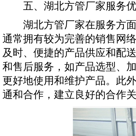
五、湖北方管厂家服务优
湖北方管厂家在服务方面也
通常拥有较为完善的销售网
及时、便捷的产品供应和配
和售后服务，如产品选型、
更好地使用和维护产品。此
通和合作，建立良好的合作