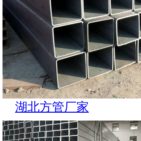
湖北方管厂家