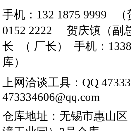
手机：132 1875 9999
0152 2222 贺庆镇（副总
长 （ 厂长） 手机：1338
库）
上网洽谈工具：QQ 47333
473334606@qq.com
仓库地址：无锡市惠山区