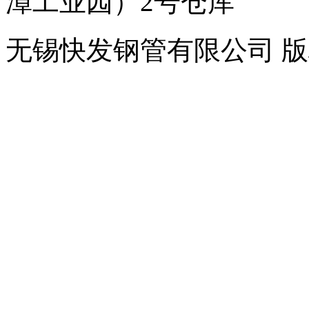
漳工业园）2号仓库
无锡快发钢管有限公司 