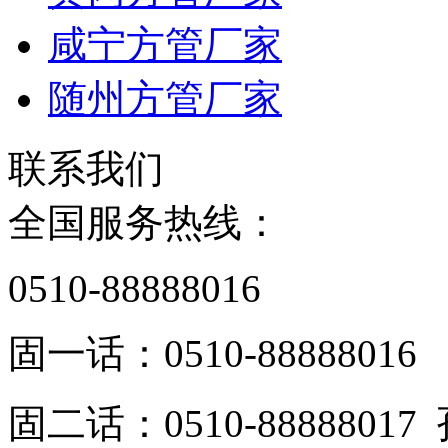
咸宁方管厂家
随州方管厂家
联系我们
全国服务热线：
0510-88888016
固一话：0510-88888
固二话：0510-8888801