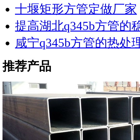
十堰矩形方管定做厂家
提高湖北q345b方管
咸宁q345b方管的热
推荐产品