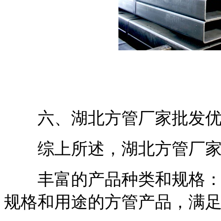
六、湖北方管厂家批发优
综上所述，湖北方管厂家
丰富的产品种类和规格：湖
规格和用途的方管产品，满