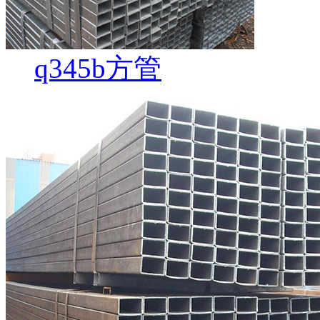
q345b方管