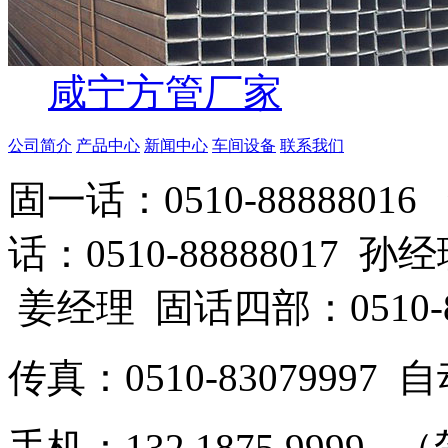
咸宁方管厂家
公司简介
产品中心
新闻中心
车间设备
联系我们
固一话：0510-88888
话：0510-88888017 孙
姜经理 固话四部：0510-8
传真：0510-8307999
手机：132 1875 9999