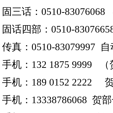
固三话：0510-8307606
固话四部：0510-830766
传真：0510-8307999
手机：132 1875 9999
手机：189 0152 222
手机：13338786068 贺