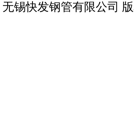
无锡快发钢管有限公司 