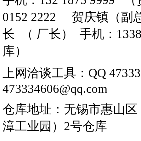
0152 2222 贺庆镇（副总
长 （ 厂长） 手机：1338
库）
上网洽谈工具：QQ 47333
473334606@qq.com
仓库地址：无锡市惠山区
漳工业园）2号仓库