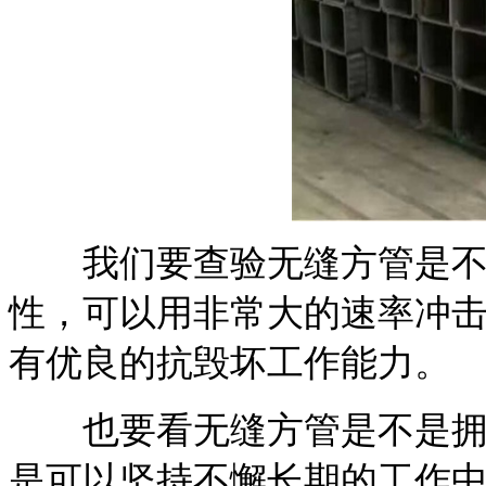
我们要查验无缝方管是不是
性，可以用非常大的速率冲
有优良的抗毁坏工作能力。
也要看无缝方管是不是拥有
是可以坚持不懈长期的工作