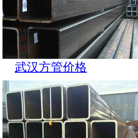
武汉方管价格