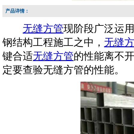
产品详情：
无缝方管
现阶段广泛运
钢结构工程施工之中，
无缝
键合适
无缝方管
的性能离不
定要查验无缝方管的性能。