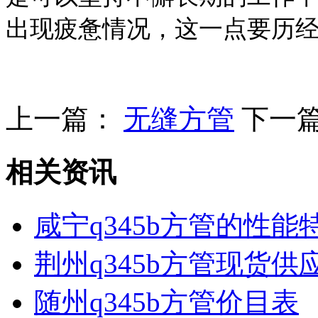
出现疲惫情况，这一点要历
上一篇：
无缝方管
下一
相关资讯
咸宁q345b方管的性能
荆州q345b方管现货供
随州q345b方管价目表