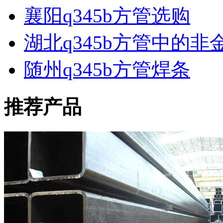
襄阳q345b方管选购
湖北q345b方管中的
随州q345b方管焊条
推荐产品